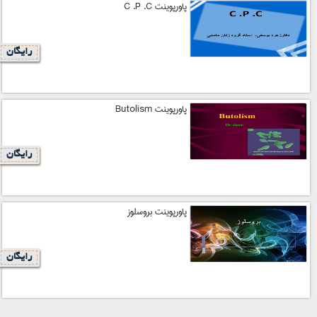
پاورپوینت C .P .C
رایگان
پاورپوینت Butolism
رایگان
پاورپوینت بروسلوز
رایگان