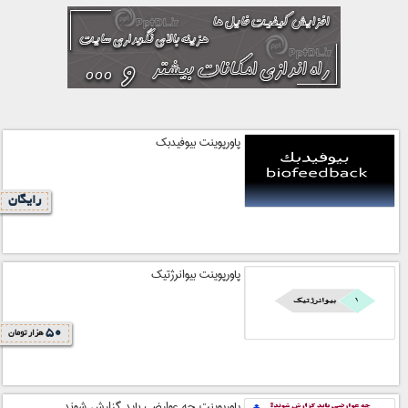
پاورپوینت بيوفيدبك
رایگان
پاورپوینت بیوانرژتیک
50
هزار تومان
پاورپوینت چه عوارضي بايد گزارش شوند