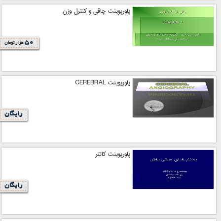
پاورپوینت چاقي و كنترل وزن
50
هزار تومان
پاورپوینت CEREBRAL
رایگان
پاورپوینت كاتتر
رایگان