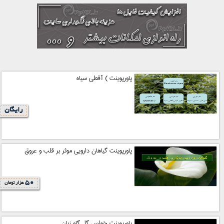
پاورپوینت ) آقطی سیاه
رایگان
پاورپوینت گياهان دارويي موثر بر قلب و عروق
50
هزار تومان
پاورپوینت خواص گل گاو زبان