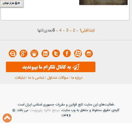
50
هزار تومان
ابتدا
قبلی
1
-
2
-
3
-
4
-
5
بعدی انتها
درباره ما
|
سوالات متداول
|
تماس با ما
|
تبلیغات
فعاليت‌های اين سايت تابع قوانين و مقررات جمهوری اسلامی ايران است.
کلیه‌ی حقوق محفوظ و متعلق به وب سایت،
مرجع دانلود پاورپوینت
می باشد ©
1396