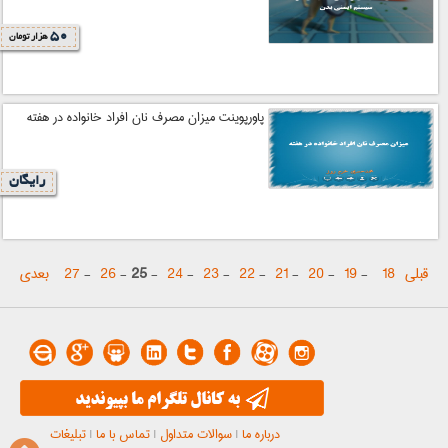
50
هزار تومان
پاورپوینت میزان مصرف نان افراد خانواده در هفته
رایگان
قبلی
18
-
19
-
20
-
21
-
22
-
23
-
24
-
25
-
26
-
27
بعدی
درباره ما
|
سوالات متداول
|
تماس با ما
|
تبلیغات