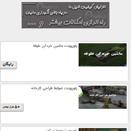
پاورپوینت ماشین خردکن علوفه
رایگان
پاورپوینت ضوابط طراحی کارخانه
50
هزار تومان
پاورپوینت معماری کهن